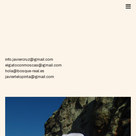
Skip
to
content
info.javiercruz@gmail.com
elgatoconmoscas@gmail.com
hola@bosque-real.es
javiertelopinta@gmail.com