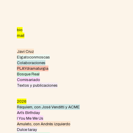
Skip
to
content
bio
mail
Javi Cruz
Elgatoconmoscas
Colaboraciones
PLAYdramaturgia
Bosque Real
Comisariado
Textos y publicaciones
2026
Réquiem, con José Venditti y ACME
Art´s Birthday
I You Me We Us
Amuleto, con Andrés izquierdo
Dulce taray