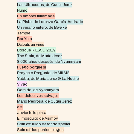
Las Ultracosas, de Cuqui Jerez
Humo
En amores inflamada
La Pista, de Lorenzo García-Andrade
Un verano entero, de Bwelke
Temple
Bar Yola
Dabuti, un virus
Bosque R.E.A.L. 2019
The Stain, de María Jerez
8.000 años después, de Nyamnyam
Fuego porque sí
Proyecto Pregunta, de Mil M2
Yabba, de María Jerez & La Noche
Vivac
Comida, de Nyamnyam
Los detectives salvajes
Mario Pedrosa, de Cuqui Jerez
o sí
Javier te lo pinta
El mosquito de Asimov
Spin off: ruido de fondo spoiler
Spin off: los puntos ciegos