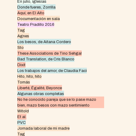
En julio, iglesias
Donde fueres, Zorrilla
Aquí, en El Alto
Documentación en sala
Teatro Pradillo 2016
Tag
Agnes
Los besos, de Aitana Cordero
Sto
These Associations de Tino Sehgal
Bad Translation, de Cris Blanco
Dixit
Los trabajos del amor, de Claudia Faci
Hito, hito, hito
Tomás
Liberté, Égalité, Beyonce
Algunas obras completas
No he conocido pareja que se lo pase mazo
bien, mazo besos con mazo sentimiento
Witold
Et al.
PVC
Jornada laboral de mi madre
Tag