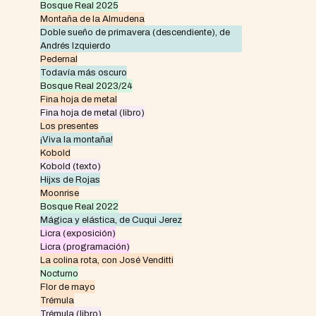
Bosque Real 2025
Montaña de la Almudena
Doble sueño de primavera (descendiente), de
Andrés Izquierdo
Pedernal
Todavía más oscuro
Bosque Real 2023/24
Fina hoja de metal
Fina hoja de metal (libro)
Los presentes
¡Viva la montaña!
Kobold
Kobold (texto)
Hijxs de Rojas
Moonrise
Bosque Real 2022
Mágica y elástica, de Cuqui Jerez
Licra (exposición)
Licra (programación)
La colina rota, con José Venditti
Nocturno
Flor de mayo
Trémula
Trémula (libro)