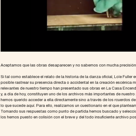
Aceptamos que las obras desaparecen y no sabemos con mucha precisión 
Si tal como establece el relato de la historia de la danza oficial, Loïe Fulle
posible rastrear su presencia directa o accidental en la creación escénica
relevantes de nuestro tiempo han presentado sus obras en La Casa Encen
y, a día de hoy, constituyen uno de los archivos más importantes de nuestro p
hemos querido acceder a ella directamente sino a través de los rcuerdos d
lo que sucede aquí. Para ello, realizamos un cuestionario en el que plante
Tomando sus respuestas como punto de partida hemos buscado y seleccio
los hemos puesto en colisión con el breve y del todo insuficiente archivo pos