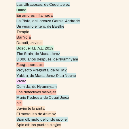
Las Ultracosas, de Cuqui Jerez
Humo
En amores inflamada
La Pista, de Lorenzo García-Andrade
Un verano entero, de Bwelke
Temple
Bar Yola
Dabuti, un virus
Bosque R.E.A.L. 2019
The Stain, de María Jerez
8.000 años después, de Nyamnyam
Fuego porque sí
Proyecto Pregunta, de Mil M2
Yabba, de María Jerez & La Noche
Vivac
Comida, de Nyamnyam
Los detectives salvajes
Mario Pedrosa, de Cuqui Jerez
o sí
Javier te lo pinta
El mosquito de Asimov
Spin off: ruido de fondo spoiler
Spin off: los puntos ciegos