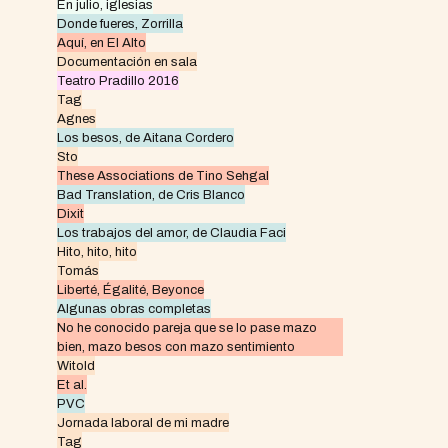
En julio, iglesias
Donde fueres, Zorrilla
Aquí, en El Alto
Documentación en sala
Teatro Pradillo 2016
Tag
Agnes
Los besos, de Aitana Cordero
Sto
These Associations de Tino Sehgal
Bad Translation, de Cris Blanco
Dixit
Los trabajos del amor, de Claudia Faci
Hito, hito, hito
Tomás
Liberté, Égalité, Beyonce
Algunas obras completas
No he conocido pareja que se lo pase mazo
bien, mazo besos con mazo sentimiento
Witold
Et al.
PVC
Jornada laboral de mi madre
Tag