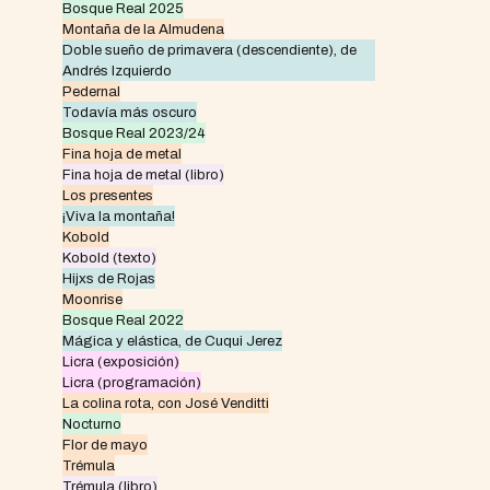
Bosque Real 2025
Montaña de la Almudena
Doble sueño de primavera (descendiente), de
Andrés Izquierdo
Pedernal
Todavía más oscuro
Bosque Real 2023/24
Fina hoja de metal
Fina hoja de metal (libro)
Los presentes
¡Viva la montaña!
Kobold
Kobold (texto)
Hijxs de Rojas
Moonrise
Bosque Real 2022
Mágica y elástica, de Cuqui Jerez
Licra (exposición)
Licra (programación)
La colina rota, con José Venditti
Nocturno
Flor de mayo
Trémula
Trémula (libro)