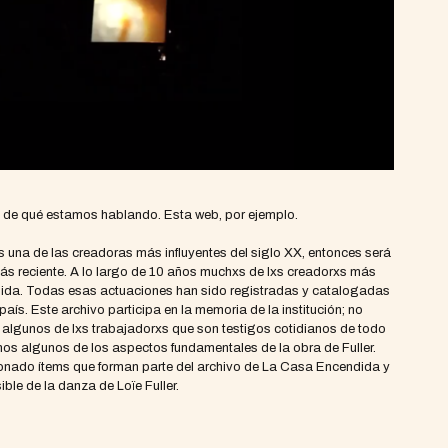
de qué estamos hablando. Esta web, por ejemplo.
r es una de las creadoras más influyentes del siglo XX, entonces será
 más reciente. A lo largo de 10 años muchxs de lxs creadorxs más
dida. Todas esas actuaciones han sido registradas y catalogadas
aís. Este archivo participa en la memoria de la institución; no
e algunos de lxs trabajadorxs que son testigos cotidianos de todo
amos algunos de los aspectos fundamentales de la obra de Fuller.
nado ítems que forman parte del archivo de La Casa Encendida y
ible de la danza de Loïe Fuller.