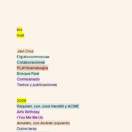
Skip
to
content
bio
mail
Javi Cruz
Elgatoconmoscas
Colaboraciones
PLAYdramaturgia
Bosque Real
Comisariado
Textos y publicaciones
2026
Réquiem, con José Venditti y ACME
Art´s Birthday
I You Me We Us
Amuleto, con Andrés izquierdo
Dulce taray