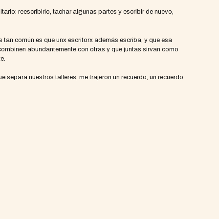
rlo: reescribirlo, tachar algunas partes y escribir de nuevo,
.
 es tan común es que unx escritorx además escriba, y que esa
 se combinen abundantemente con otras y que juntas sirvan como
te.
 separa nuestros talleres, me trajeron un recuerdo, un recuerdo