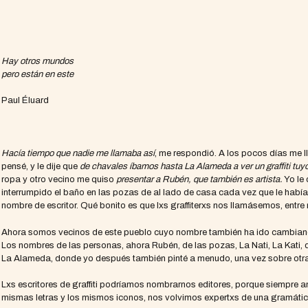
Hay otros mundos
pero están en este
Paul Éluard
Hacía tiempo que nadie me llamaba así
, me respondió. A los pocos días me l
pensé, y le dije que
de chavales íbamos hasta La Alameda a ver un graffiti tuyo,
ropa y otro vecino me quiso
presentar a Rubén, que también es artista.
Yo le 
interrumpido el baño en las pozas de al lado de casa cada vez que le ha
nombre de escritor. Qué bonito es que lxs graffiterxs nos llamásemos, entre 
Ahora somos vecinos de este pueblo cuyo nombre también ha ido cambiand
Los nombres de las personas, ahora Rubén, de las pozas, La Nati, La Kati, 
La Alameda, donde yo después también pinté a menudo, una vez sobre otra
Lxs escritores de graffiti podríamos nombrarnos editores, porque siempre
mismas letras y los mismos iconos, nos volvimos expertxs de una gramática