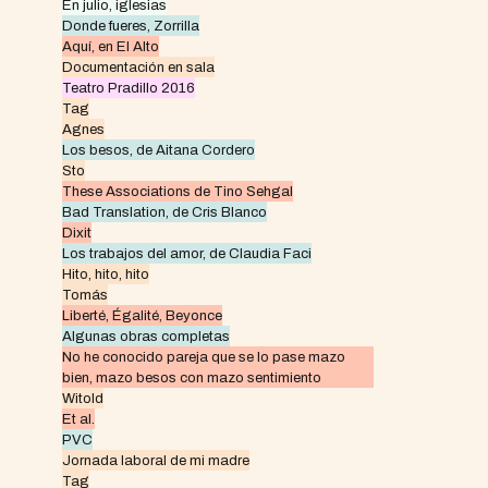
En julio, iglesias
Donde fueres, Zorrilla
Aquí, en El Alto
Documentación en sala
Teatro Pradillo 2016
Tag
Agnes
Los besos, de Aitana Cordero
Sto
These Associations de Tino Sehgal
Bad Translation, de Cris Blanco
Dixit
Los trabajos del amor, de Claudia Faci
Hito, hito, hito
Tomás
Liberté, Égalité, Beyonce
Algunas obras completas
No he conocido pareja que se lo pase mazo
bien, mazo besos con mazo sentimiento
Witold
Et al.
PVC
Jornada laboral de mi madre
Tag