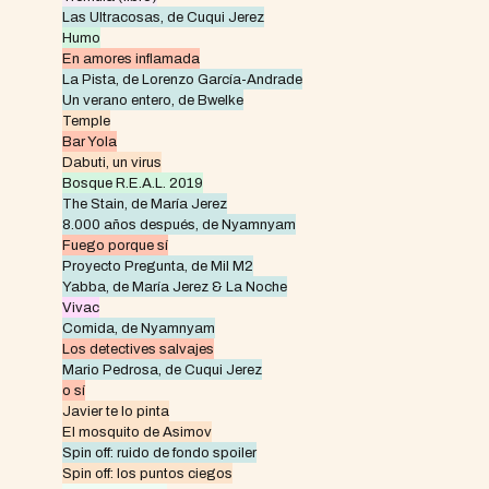
Las Ultracosas, de Cuqui Jerez
Humo
En amores inflamada
La Pista, de Lorenzo García-Andrade
Un verano entero, de Bwelke
Temple
Bar Yola
Dabuti, un virus
Bosque R.E.A.L. 2019
The Stain, de María Jerez
8.000 años después, de Nyamnyam
Fuego porque sí
Proyecto Pregunta, de Mil M2
Yabba, de María Jerez & La Noche
Vivac
Comida, de Nyamnyam
Los detectives salvajes
Mario Pedrosa, de Cuqui Jerez
o sí
Javier te lo pinta
El mosquito de Asimov
Spin off: ruido de fondo spoiler
Spin off: los puntos ciegos