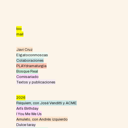
Skip
to
content
bio
mail
Javi Cruz
Elgatoconmoscas
Colaboraciones
PLAYdramaturgia
Bosque Real
Comisariado
Textos y publicaciones
2026
Réquiem, con José Venditti y ACME
Art´s Birthday
I You Me We Us
Amuleto, con Andrés izquierdo
Dulce taray