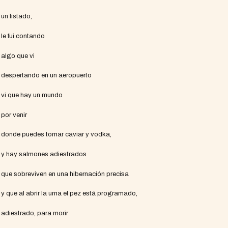
un listado,
le fui contando
algo que vi
despertando en un aeropuerto
vi que hay un mundo
por venir
donde puedes tomar caviar y vodka,
y hay salmones adiestrados
que sobreviven en una hibernación precisa
y que al abrir la urna el pez está programado,
adiestrado, para morir