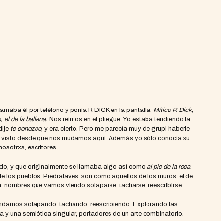
lamaba él por teléfono y ponía R DICK en la pantalla.
Mítico R Dick
,
 el de la ballena.
Nos reímos en el pliegue. Yo estaba tendiendo la
dije
te conozco
, y era cierto. Pero me parecía muy de grupi haberle
bía visto desde que nos mudamos aquí. Además yo sólo conocía su
nosotrxs, escritores.
o, y que originalmente se llamaba algo así como
al pie de la roca
.
de los pueblos, Piedralaves, son como aquellos de los muros, el de
; nombres que vamos viendo solaparse, tacharse, reescribirse.
 andamos solapando, tachando, reescribiendo. Explorando las
 y una semiótica singular, portadores de un arte combinatorio.