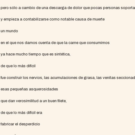
pero sólo a cambio de una descarga de dolor que pocas personas soport
y empieza a contabilizarse como notable causa de muerte
un mundo
en el que nos damos cuenta de que la carne que consumimos
ya hace mucho tiempo que es sintética,
de que lo más difícil
fue construir los nervios, las acumulaciones de grasa, las venitas secciona
esas pequeñas asquerosidades
que dan verosimilitud a un buen filete,
de que lo más difícil era
fabricar el desperdicio