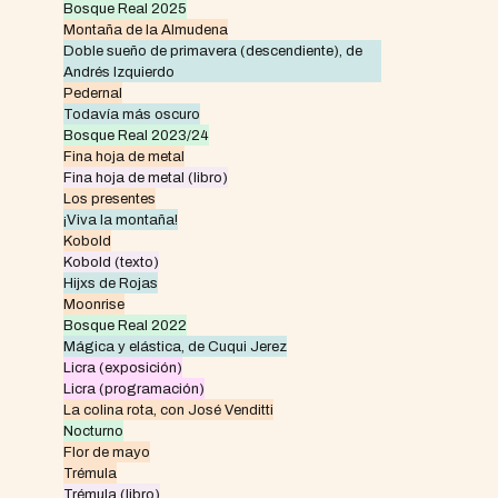
Bosque Real 2025
Montaña de la Almudena
Doble sueño de primavera (descendiente), de
Andrés Izquierdo
Pedernal
Todavía más oscuro
Bosque Real 2023/24
Fina hoja de metal
Fina hoja de metal (libro)
Los presentes
¡Viva la montaña!
Kobold
Kobold (texto)
Hijxs de Rojas
Moonrise
Bosque Real 2022
Mágica y elástica, de Cuqui Jerez
Licra (exposición)
Licra (programación)
La colina rota, con José Venditti
Nocturno
Flor de mayo
Trémula
Trémula (libro)