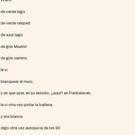
de verde lago
de verde césped
de azul lago
de gris Madrid
de gris camino
le vi
blanquear el muro,
y es que ayer, en su estudio, ¿aquí? en Piedralaves,
le vi otra vez pintar la ballena
y era blanca
digo otra vez aunque la de los 90