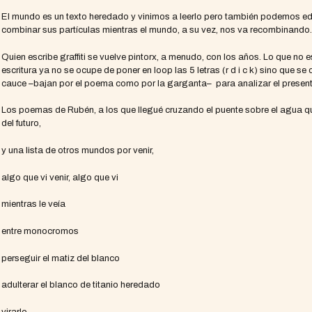
El mundo es un texto heredado y vinimos a leerlo pero también podemos edita
combinar sus partículas mientras el mundo, a su vez, nos va recombinando
Quien escribe graffiti se vuelve pintorx, a menudo, con los años. Lo que no
escritura ya no se ocupe de poner en loop las 5 letras (r d i c k) sino que
cauce –bajan por el poema como por la garganta– para analizar el presen
Los poemas de Rubén, a los que llegué cruzando el puente sobre el agua que
del futuro,
y una lista de otros mundos por venir,
algo que vi venir, algo que vi
mientras le veía
entre monocromos
perseguir el matiz del blanco
adulterar el blanco de titanio heredado
virarlo