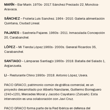
MARÍN
– Bar Marín. 1970s- 2017. Sánchez Preciado 22, Moncloa-
Aravaca.
SÁNCHEZ
– Frutería Luis Sanchez. 1964- 2010. Galería alimentación
Quintana, Ciudad Lineal.
PAJARES
– Sastrería Pajares. 1960s- 2011. Inmaculada Concepción
20, Carabanchel.
LÓPEZ
– Mi Tienda López 1960s- 2000s. General Ricardos 35,
Carabanchel.
SANTIAGO
– Lámparas Santiago 1960s- 2018. Batalla del Salado 1,
Arganzuela.
LI
– Resturante Chino 1990s- 2018. Antonio López, Usera.
PACO GRACO, patrimonio común de gráfica comercial, es un
proyecto desarrollado por Alberto Nanclares, Guillermo Borreguero
(240×120), Mercedes Moral y Jacobo Cayetano (Zuloark). Esta
intervención es una colaboración con Javi Cruz.
PACO GRACO forma parte de la Red Ibérica en defensa del