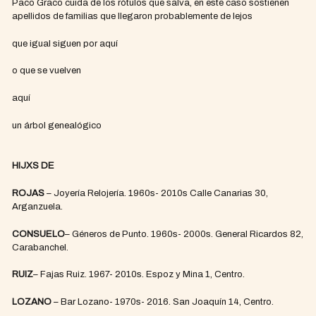
Paco Graco cuida de los rótulos que salva, en este caso sostienen
apellidos de familias que llegaron probablemente de lejos
que igual siguen por aquí
o que se vuelven
aquí
un árbol genealógico
HIJXS DE
ROJAS
– Joyería Relojería. 1960s- 2010s Calle Canarias 30,
Arganzuela.
CONSUELO
– Géneros de Punto. 1960s- 2000s. General Ricardos 82,
Carabanchel.
RUIZ
– Fajas Ruiz. 1967- 2010s. Espoz y Mina 1, Centro.
LOZANO
– Bar Lozano- 1970s- 2016. San Joaquín 14, Centro.