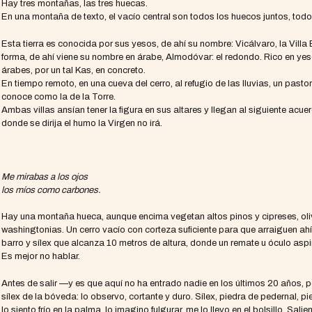
Hay tres montañas, las tres huecas.
En una montaña de texto, el vacío central son todos los huecos juntos, todo 
Esta tierra es conocida por sus yesos, de ahí su nombre: Vicálvaro, la Villa
forma, de ahí viene su nombre en árabe, Almodóvar: el redondo. Rico en yeso
árabes, por un tal Kas, en concreto.
En tiempo remoto, en una cueva del cerro, al refugio de las lluvias, un past
conoce como la de la Torre.
Ambas villas ansían tener la figura en sus altares y llegan al siguiente acu
donde se dirija el humo la Virgen no irá.
Me mirabas a los ojos
los míos como carbones.
Hay una montaña hueca, aunque encima vegetan altos pinos y cipreses, ol
washingtonias. Un cerro vacío con corteza suficiente para que arraiguen ahí,
barro y sílex que alcanza 10 metros de altura, donde un remate u óculo asp
Es mejor no hablar.
Antes de salir —y es que aquí no ha entrado nadie en los últimos 20 años, p
sílex de la bóveda: lo observo, cortante y duro. Sílex, piedra de pedernal, 
lo siento frío en la palma, lo imagino fulgurar, me lo llevo en el bolsillo. Sa