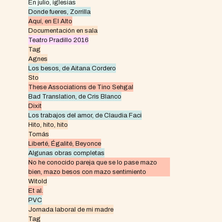
En julio, iglesias
Donde fueres, Zorrilla
Aquí, en El Alto
Documentación en sala
Teatro Pradillo 2016
Tag
Agnes
Los besos, de Aitana Cordero
Sto
These Associations de Tino Sehgal
Bad Translation, de Cris Blanco
Dixit
Los trabajos del amor, de Claudia Faci
Hito, hito, hito
Tomás
Liberté, Égalité, Beyonce
Algunas obras completas
No he conocido pareja que se lo pase mazo
bien, mazo besos con mazo sentimiento
Witold
Et al.
PVC
Jornada laboral de mi madre
Tag