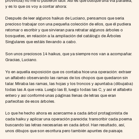
provincia) no me lo pusieron fácil. Así es que busqué una vía paralela,
y es lo que os voy a contar ahora:
Después de leer algunos haikus de Luciano, pensamos que sería
precioso trabajar con una pequeña colección de ellos, que él pudiera
retomar o escribir y que sirvieran para retratar algunos árboles o
bosquetes, en relación a la ampliación del catálogo de Árboles
Singulares que estáis llevando a cabo.
Son unos preciosos 14 haikus, que ya siempre nos van a acompañar.
Gracias, Luciano.
Yo en aquella exposición que os contaba hice una operación: extraer
un alfabeto observando las ramas de los chopos que quedaron sin
talar. Miraba las ramas, las hojas y los troncos y apuntaba (dibujaba)
todas las A que veía. Luego las B, luego todas las C, y así el alfabeto
entero y así conformé unas páginas llenas de letras que eran
partecitas de esos árboles.
Lo que he hecho ahora es acercarme a cada árbol protagonista de
cada haiku y aplicar una operación parecida: transcribir cada poema
buscando las letras necesarias en cada árbol. Han resultado, así,
unos dibujos que son escritura pero también apuntes de paisaje.