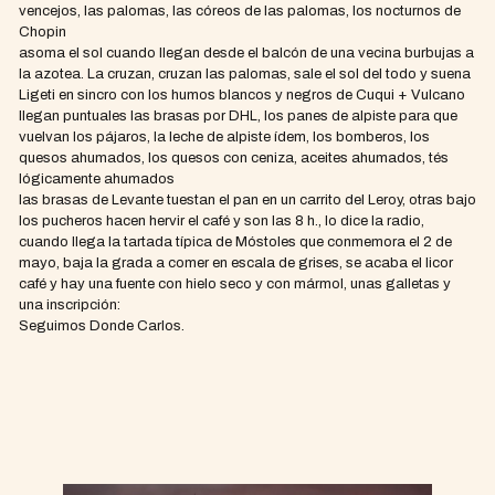
vencejos, las palomas, las córeos de las palomas, los nocturnos de
Chopin
asoma el sol cuando llegan desde el balcón de una vecina burbujas a
la azotea. La cruzan, cruzan las palomas, sale el sol del todo y suena
Ligeti en sincro con los humos blancos y negros de Cuqui + Vulcano
llegan puntuales las brasas por DHL, los panes de alpiste para que
vuelvan los pájaros, la leche de alpiste ídem, los bomberos, los
quesos ahumados, los quesos con ceniza, aceites ahumados, tés
lógicamente ahumados
las brasas de Levante tuestan el pan en un carrito del Leroy, otras bajo
los pucheros hacen hervir el café y son las 8 h., lo dice la radio,
cuando llega la tartada típica de Móstoles que conmemora el 2 de
mayo, baja la grada a comer en escala de grises, se acaba el licor
café y hay una fuente con hielo seco y con mármol, unas galletas y
una inscripción:
Seguimos Donde Carlos.