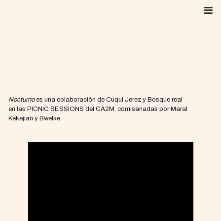
Skip
to
content
Nocturno
es una colaboración de Cuqui Jerez y Bosque real
en las PICNIC SESSIONS del CA2M, comisariadas por Maral
Kekejian y Bwelke.