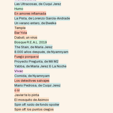
Las Ultracosas, de Cuqui Jerez
Humo
En amores inflamada
La Pista, de Lorenzo García-Andrade
Un verano entero, de Bwelke
Temple
Bar Yola
Dabuti, un virus
Bosque R.E.A.L. 2019
The Stain, de María Jerez
8.000 años después, de Nyamnyam
Fuego porque sí
Proyecto Pregunta, de Mil M2
Yabba, de María Jerez & La Noche
Vivac
Comida, de Nyamnyam
Los detectives salvajes
Mario Pedrosa, de Cuqui Jerez
o sí
Javier te lo pinta
El mosquito de Asimov
Spin off: ruido de fondo spoiler
Spin off: los puntos ciegos