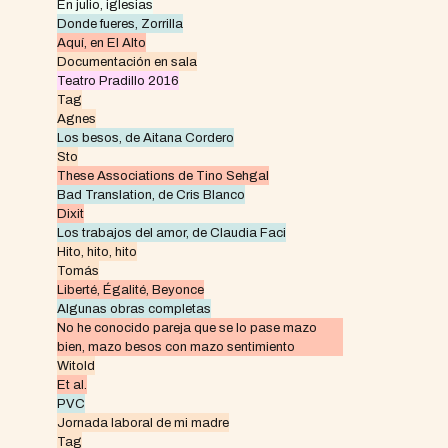
En julio, iglesias
Donde fueres, Zorrilla
Aquí, en El Alto
Documentación en sala
Teatro Pradillo 2016
Tag
Agnes
Los besos, de Aitana Cordero
Sto
These Associations de Tino Sehgal
Bad Translation, de Cris Blanco
Dixit
Los trabajos del amor, de Claudia Faci
Hito, hito, hito
Tomás
Liberté, Égalité, Beyonce
Algunas obras completas
No he conocido pareja que se lo pase mazo
bien, mazo besos con mazo sentimiento
Witold
Et al.
PVC
Jornada laboral de mi madre
Tag