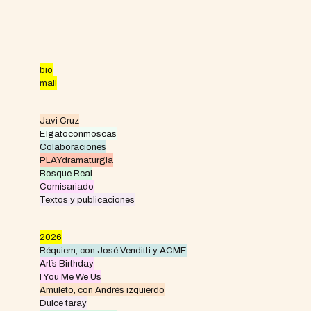
Skip
to
content
bio
mail
Javi Cruz
Elgatoconmoscas
Colaboraciones
PLAYdramaturgia
Bosque Real
Comisariado
Textos y publicaciones
2026
Réquiem, con José Venditti y ACME
Art´s Birthday
I You Me We Us
Amuleto, con Andrés izquierdo
Dulce taray