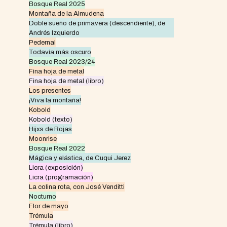
Bosque Real 2025
Montaña de la Almudena
Doble sueño de primavera (descendiente), de
Andrés Izquierdo
Pedernal
Todavía más oscuro
Bosque Real 2023/24
Fina hoja de metal
Fina hoja de metal (libro)
Los presentes
¡Viva la montaña!
Kobold
Kobold (texto)
Hijxs de Rojas
Moonrise
Bosque Real 2022
Mágica y elástica, de Cuqui Jerez
Licra (exposición)
Licra (programación)
La colina rota, con José Venditti
Nocturno
Flor de mayo
Trémula
Trémula (libro)