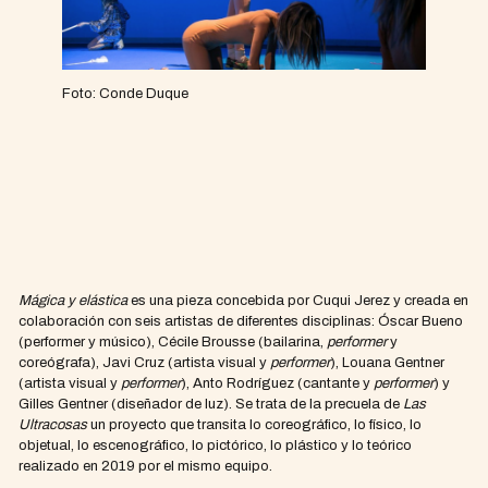
Foto: Conde Duque
Mágica y elástica
es una pieza concebida por Cuqui Jerez y creada en
colaboración con seis artistas de diferentes disciplinas: Óscar Bueno
(performer y músico), Cécile Brousse (bailarina,
performer
y
coreógrafa), Javi Cruz (artista visual y
performer
), Louana Gentner
(artista visual y
performer
), Anto Rodríguez (cantante y
performer
) y
Gilles Gentner (diseñador de luz). Se trata de la precuela de
Las
Ultracosas
un proyecto que transita lo coreográfico, lo físico, lo
objetual, lo escenográfico, lo pictórico, lo plástico y lo teórico
realizado en 2019 por el mismo equipo.