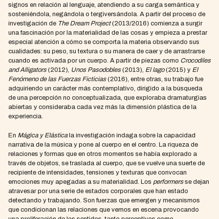
signos en relación al lenguaje, atendiendo a su carga semántica y
sosteniéndola, negándola o tergiversándola. A partir del proceso de
investigación de
The Dream Project
(2013/2016) comienza a surgir
una fascinación por la materialidad de las cosas y empieza a prestar
especial atención a cómo se comporta la materia observando sus
cualidades: su peso, su textura o su manera de caer y de arrastrarse
cuando es activada por un cuerpo. A partir de piezas como
Crocodiles
and Alligators
(2012),
Unos Pasodobles
(2013),
El lago
(2015) y
El
Fenómeno de las Fuerzas Ficticias
(2016), entre otras, su trabajo fue
adquiriendo un carácter más contemplativo, dirigido a la búsqueda
de una percepción no conceptualizada, que exploraba dramaturgias
abiertas y consideraba cada vez más la dimensión plástica de la
experiencia.
En
Mágica y Elástica
la investigación indaga sobre la capacidad
narrativa de la música y pone al cuerpo en el centro. La riqueza de
relaciones y formas que en otros momentos se había explorado a
través de objetos, se traslada al cuerpo, que se vuelve una suerte de
recipiente de intensidades, tensiones y texturas que convocan
emociones muy apegadas a su materialidad. Los
performers
se dejan
atravesar por una serie de estados corporales que han estado
detectando y trabajando. Son fuerzas que emergen y mecanismos
que condicionan las relaciones que vemos en escena provocando
una proliferación de los sentidos, tanto perceptivos como