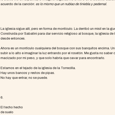
acuerdo de la canción:
es lo mismo que un nublao de tiniebla y pedernal.
La iglesia sigue allí, pero en forma de montículo. La derribó un misil en la g
Construida por Sabatini para dar servicio religioso al bosque, la iglesia de
desde entonces.
Ahora es un montículo cualquiera del bosque con sus banquitos encima. Un
subir a lo alto e imaginar la luz entrando por el rosetón. Me gusta no saber
macizado por mi peso, y que solo habría que cavar para encontrarlo.
Estamos en el tejado de la iglesia de la Torrecilla.
Hay unos bancos y restos de pipas.
No hay que entrar, no se puede.
6.
El techo hecho
de suelo