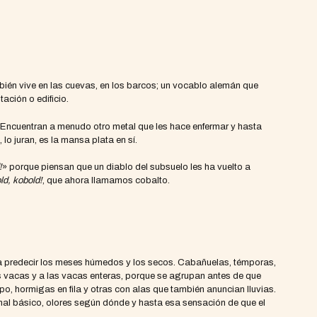
mbién vive en las cuevas, en los barcos; un vocablo alemán que
tación o edificio.
Encuentran a menudo otro metal que les hace enfermar y hasta
 lo juran, es la mansa plata en sí.
!
» porque piensan que un diablo del subsuelo les ha vuelto a
ld, kobold!
, que ahora llamamos cobalto.
para predecir los meses húmedos y los secos. Cabañuelas, témporas,
as vacas y a las vacas enteras, porque se agrupan antes de que
po, hormigas en fila y otras con alas que también anuncian lluvias.
mal básico, olores según dónde y hasta esa sensación de que el