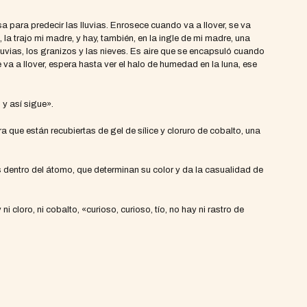
sa para predecir las lluvias. Enrosece cuando va a llover, se va
, la trajo mi madre, y hay, también, en la ingle de mi madre, una
lluvias, los granizos y las nieves. Es aire que se encapsuló cuando
va a llover, espera hasta ver el halo de humedad en la luna, ese
 y así sigue».
 que están recubiertas de gel de sílice y cloruro de cobalto, una
es dentro del átomo, que determinan su color y da la casualidad de
i cloro, ni cobalto, «curioso, curioso, tío, no hay ni rastro de