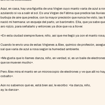
Aquí, en casa, hay una figurilla de una Virgen cuyo manto varía de azul a ro
azulando si va a salir el sol. Es una Virgen de Fátima que predice las lluvias
burbuja de aire que predice, con la mayor precisión que nunca he visto, las 
nació mi hermana: un esqueje del parto, un barómetro. Ella, que ya sabe que 
aro rojizo, para señalarlo y entonces ya dice que va a llover.
«En esta ciudad siempre llueve, niño, así que me llegó ya con el manto rosa,
Cuando le envío una de estas Vírgenes a Álex, químico de profesión, asegura
sal que varía de azul a rosa según la humedad ambiente.
«Me gusta que lo llames danza, niño, en verdad, sí, es un baile de electron
que se mueven mucho».
Pero Álex mira el manto en un microscopio de electrones y ve que allí no hay n
cobalto».
Aún no sabemos qué es, está bien así, le escribo: «la danza, niño,
ay, la danza».