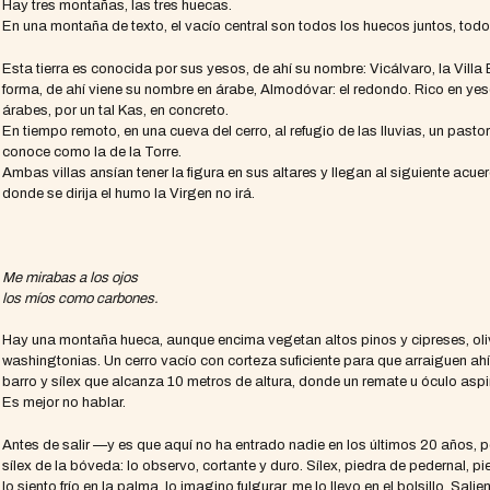
Hay tres montañas, las tres huecas.
En una montaña de texto, el vacío central son todos los huecos juntos, todo 
Esta tierra es conocida por sus yesos, de ahí su nombre: Vicálvaro, la Villa
forma, de ahí viene su nombre en árabe, Almodóvar: el redondo. Rico en yeso
árabes, por un tal Kas, en concreto.
En tiempo remoto, en una cueva del cerro, al refugio de las lluvias, un past
conoce como la de la Torre.
Ambas villas ansían tener la figura en sus altares y llegan al siguiente acu
donde se dirija el humo la Virgen no irá.
Me mirabas a los ojos
los míos como carbones.
Hay una montaña hueca, aunque encima vegetan altos pinos y cipreses, ol
washingtonias. Un cerro vacío con corteza suficiente para que arraiguen ahí,
barro y sílex que alcanza 10 metros de altura, donde un remate u óculo asp
Es mejor no hablar.
Antes de salir —y es que aquí no ha entrado nadie en los últimos 20 años, p
sílex de la bóveda: lo observo, cortante y duro. Sílex, piedra de pedernal, 
lo siento frío en la palma, lo imagino fulgurar, me lo llevo en el bolsillo. Sa