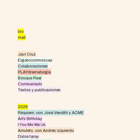
Skip
to
content
bio
mail
Javi Cruz
Elgatoconmoscas
Colaboraciones
PLAYdramaturgia
Bosque Real
Comisariado
Textos y publicaciones
2026
Réquiem, con José Venditti y ACME
Art´s Birthday
I You Me We Us
Amuleto, con Andrés izquierdo
Dulce taray