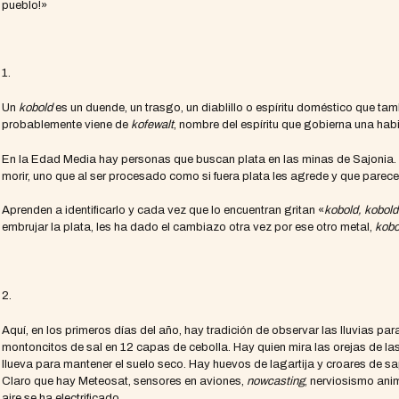
pueblo!»
1.
Un
kobold
es un duende, un trasgo, un diablillo o espíritu doméstico que ta
probablemente viene de
kofewalt
, nombre del espíritu que gobierna una habi
En la Edad Media hay personas que buscan plata en las minas de Sajonia. 
morir, uno que al ser procesado como si fuera plata les agrede y que parece,
Aprenden a identificarlo y cada vez que lo encuentran gritan «
kobold, kobold
embrujar la plata, les ha dado el cambiazo otra vez por ese otro metal,
kobo
2.
Aquí, en los primeros días del año, hay tradición de observar las lluvias 
montoncitos de sal en 12 capas de cebolla. Hay quien mira las orejas de l
llueva para mantener el suelo seco. Hay huevos de lagartija y croares de sa
Claro que hay Meteosat, sensores en aviones,
nowcasting
, nerviosismo ani
aire se ha electrificado.