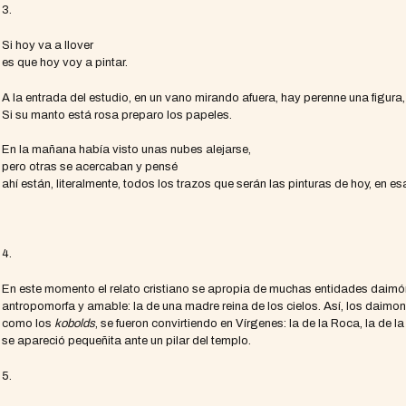
3.
Si hoy va a llover
es que hoy voy a pintar.
A la entrada del estudio, en un vano mirando afuera, hay perenne una figura
Si su manto está rosa preparo los papeles.
En la mañana había visto unas nubes alejarse,
pero otras se acercaban y pensé
ahí están, literalmente, todos los trazos que serán las pinturas de hoy, en
4.
En este momento el relato cristiano se apropia de muchas entidades daimón
antropomorfa y amable: la de una madre reina de los cielos. Así, los daimone
como los
kobolds
, se fueron convirtiendo en Vírgenes: la de la Roca, la de la
se apareció pequeñita ante un pilar del templo.
5.