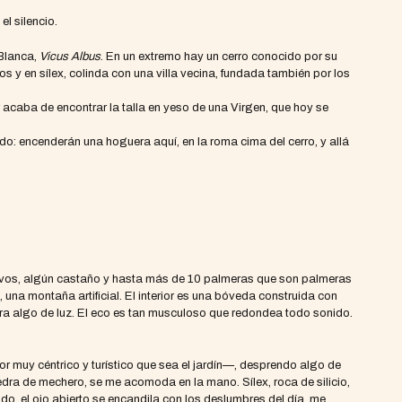
el silencio.
 Blanca,
Vicus Albus
. En un extremo hay un cerro conocido por su
s y en sílex, colinda con una villa vecina, fundada también por los
or acaba de encontrar la talla en yeso de una Virgen, que hoy se
erdo: encenderán una hoguera aquí, en la roma cima del cerro, y allá
ivos, algún castaño y hasta más de 10 palmeras que son palmeras
 una montaña artificial. El interior es una bóveda construida con
ira algo de luz. El eco es tan musculoso que redondea todo sonido.
or muy céntrico y turístico que sea el jardín—, desprendo algo de
piedra de mechero, se me acomoda en la mano. Sílex, roca de silicio,
liendo, el ojo abierto se encandila con los deslumbres del día, me