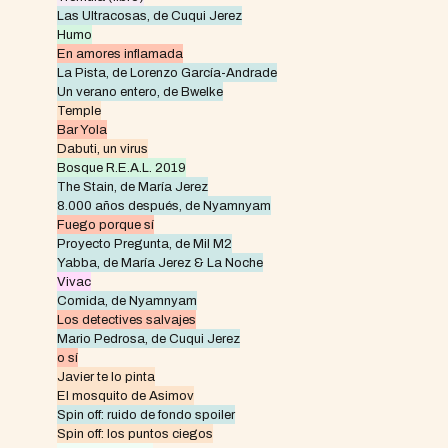
Las Ultracosas, de Cuqui Jerez
Humo
En amores inflamada
La Pista, de Lorenzo García-Andrade
Un verano entero, de Bwelke
Temple
Bar Yola
Dabuti, un virus
Bosque R.E.A.L. 2019
The Stain, de María Jerez
8.000 años después, de Nyamnyam
Fuego porque sí
Proyecto Pregunta, de Mil M2
Yabba, de María Jerez & La Noche
Vivac
Comida, de Nyamnyam
Los detectives salvajes
Mario Pedrosa, de Cuqui Jerez
o sí
Javier te lo pinta
El mosquito de Asimov
Spin off: ruido de fondo spoiler
Spin off: los puntos ciegos