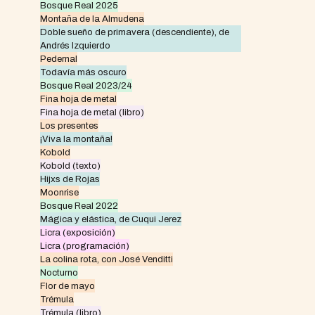
Bosque Real 2025
Montaña de la Almudena
Doble sueño de primavera (descendiente), de
Andrés Izquierdo
Pedernal
Todavía más oscuro
Bosque Real 2023/24
Fina hoja de metal
Fina hoja de metal (libro)
Los presentes
¡Viva la montaña!
Kobold
Kobold (texto)
Hijxs de Rojas
Moonrise
Bosque Real 2022
Mágica y elástica, de Cuqui Jerez
Licra (exposición)
Licra (programación)
La colina rota, con José Venditti
Nocturno
Flor de mayo
Trémula
Trémula (libro)