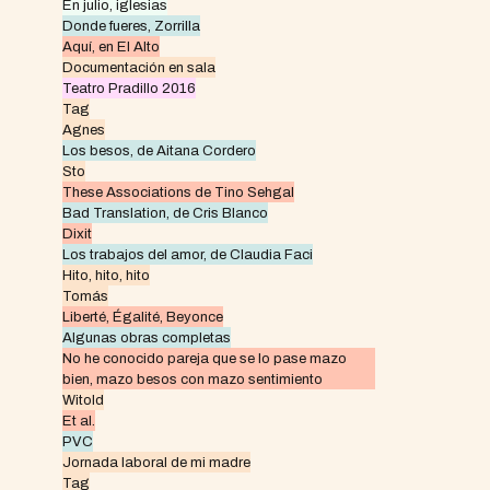
En julio, iglesias
Donde fueres, Zorrilla
Aquí, en El Alto
Documentación en sala
Teatro Pradillo 2016
Tag
Agnes
Los besos, de Aitana Cordero
Sto
These Associations de Tino Sehgal
Bad Translation, de Cris Blanco
Dixit
Los trabajos del amor, de Claudia Faci
Hito, hito, hito
Tomás
Liberté, Égalité, Beyonce
Algunas obras completas
No he conocido pareja que se lo pase mazo
bien, mazo besos con mazo sentimiento
Witold
Et al.
PVC
Jornada laboral de mi madre
Tag