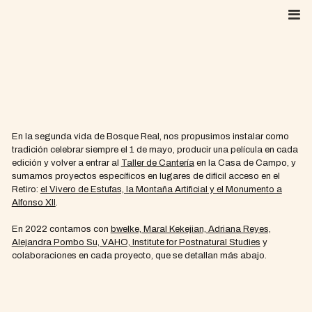
Skip
to
content
En la segunda vida de Bosque Real, nos propusimos instalar como
tradición celebrar siempre el 1 de mayo, producir una película en cada
edición y volver a entrar al
Taller de Cantería
en la Casa de Campo, y
sumamos proyectos específicos en lugares de difícil acceso en el
Retiro:
el Vivero de Estufas, la Montaña Artificial y el Monumento a
Alfonso XII
.
En 2022 contamos con
bwelke, Maral Kekejian, Adriana Reyes,
Alejandra Pombo Su, VAHO, Institute for Postnatural Studies
y
colaboraciones en cada proyecto, que se detallan más abajo.