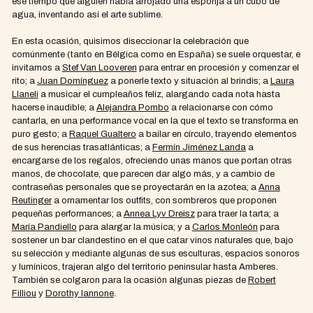
ese tiempo que alguien había arrojado una esponja a un cubo de
agua, inventando así el arte sublime.
En esta ocasión, quisimos diseccionar la celebración que
comúnmente (tanto en Bélgica como en España) se suele orquestar, e
invitamos a
Stef Van Looveren
para entrar en procesión y comenzar el
rito; a
Juan Domínguez
a ponerle texto y situación al brindis; a
Laura
Llaneli
a musicar el cumpleaños feliz, alargando cada nota hasta
hacerse inaudible; a
Alejandra Pombo
a relacionarse con cómo
cantarla, en una performance vocal en la que el texto se transforma en
puro gesto; a
Raquel Gualtero
a bailar en círculo, trayendo elementos
de sus herencias trasatlánticas; a
Fermín Jiménez Landa
a
encargarse de los regalos, ofreciendo unas manos que portan otras
manos, de chocolate, que parecen dar algo más, y a cambio de
contraseñas personales que se proyectarán en la azotea; a
Anna
Reutinger
a ornamentar los outfits, con sombreros que proponen
pequeñas performances; a
Annea Lyv Dreisz
para traer la tarta; a
María Pandiello
para alargar la música; y a
Carlos Monleón
para
sostener un bar clandestino en el que catar vinos naturales que, bajo
su selección y mediante algunas de sus esculturas, espacios sonoros
y lumínicos, trajeran algo del territorio peninsular hasta Amberes.
También se colgaron para la ocasión algunas piezas de
Robert
Filliou
y
Dorothy Iannone
.